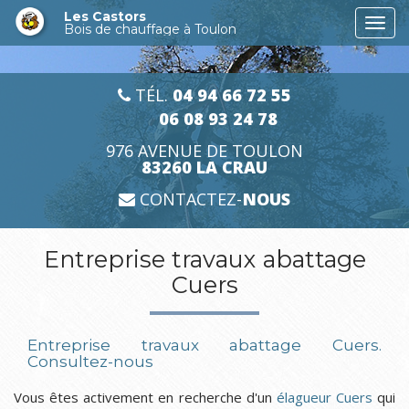
Aller
Les Castors
Togg
au
Bois de chauffage à Toulon
navi
contenu
principal
TÉL.
04 94 66 72 55
06 08 93 24 78
976 AVENUE DE TOULON
83260 LA CRAU
CONTACTEZ-
NOUS
Entreprise travaux abattage
Cuers
Entreprise travaux abattage Cuers.
Consultez-nous
Vous êtes activement en recherche d'un
élagueur Cuers
qui