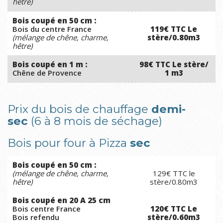
hêtre)
Bois coupé en 50 cm :
Bois du centre France
119€ TTC Le
(mélange de chêne, charme,
stère/0.80m3
hêtre)
Bois coupé en 1 m :
98€ TTC Le stère/
Chêne de Provence
1 m3
Prix du bois de chauffage
demi-
sec
(6 à 8 mois de séchage)
Bois pour four à Pizza
sec
Bois coupé en 50 cm :
(mélange de chêne, charme,
129€ TTC le
hêtre)
stère/0.80m3
Bois coupé en 20 A 25 cm
Bois centre France
120€ TTC Le
Bois refendu
stère/0.60m3