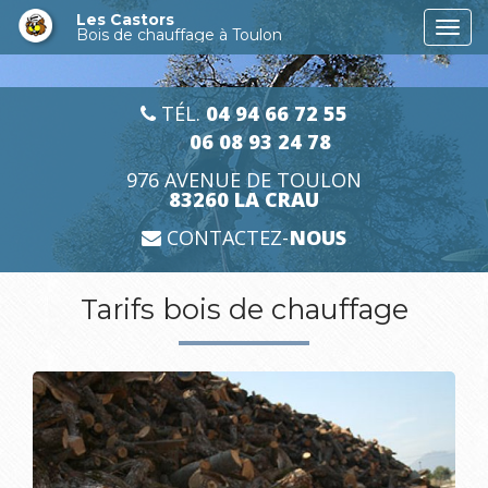
Aller
Les Castors
Togg
au
Bois de chauffage à Toulon
navi
contenu
principal
TÉL.
04 94 66 72 55
06 08 93 24 78
976 AVENUE DE TOULON
83260 LA CRAU
CONTACTEZ-
NOUS
Tarifs bois de chauffage