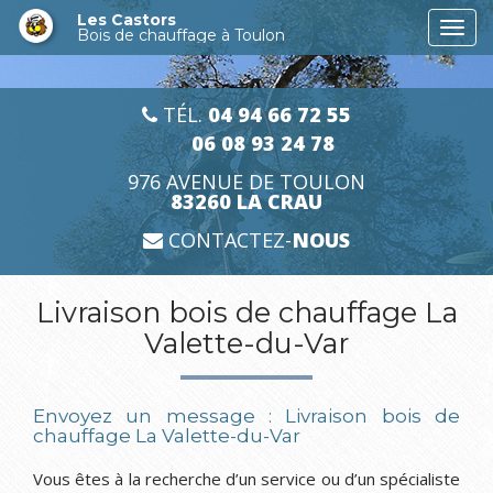
Aller
Les Castors
Togg
au
Bois de chauffage à Toulon
navi
contenu
principal
TÉL.
04 94 66 72 55
06 08 93 24 78
976 AVENUE DE TOULON
83260 LA CRAU
CONTACTEZ-
NOUS
Livraison bois de chauffage La
Valette-du-Var
Envoyez un message :
Livraison bois de
chauffage La Valette-du-Var
Vous êtes à la recherche d’un service ou d’un spécialiste