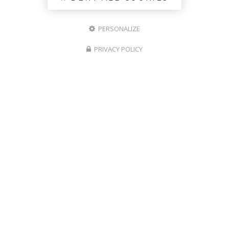
PERSONALIZE
PRIVACY POLICY
BOIS DE TOUTE LA FRANCE
Simplicité + Organisation = Une
belle chaleur en récompense