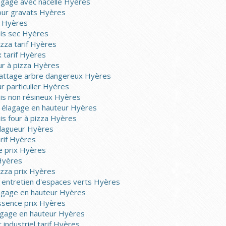
lagage avec nacelle Hyères
our gravats Hyères
e Hyères
ois sec Hyères
izza tarif Hyères
x tarif Hyères
ur à pizza Hyères
battage arbre dangereux Hyères
r particulier Hyères
ois non résineux Hyères
e élagage en hauteur Hyères
ois four à pizza Hyères
 élagueur Hyères
arif Hyères
e prix Hyères
 Hyères
pizza prix Hyères
e entretien d'espaces verts Hyères
lagage en hauteur Hyères
essence prix Hyères
lagage en hauteur Hyères
industriel tarif Hyères