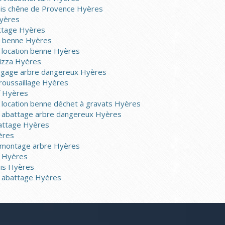
bois chêne de Provence Hyères
Hyères
ttage Hyères
de benne Hyères
e location benne Hyères
pizza Hyères
lagage arbre dangereux Hyères
roussaillage Hyères
if Hyères
e location benne déchet à gravats Hyères
e abattage arbre dangereux Hyères
battage Hyères
yères
démontage arbre Hyères
e Hyères
ois Hyères
e abattage Hyères