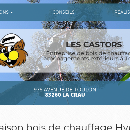
IONS
CONSEILS
RÉALI
LES CASTORS
Entreprise de bois de chauffa
aménagements extérieurs à T
976 AVENUE DE TOULON
83260 LA CRAU
raison bois de chauffage Hy