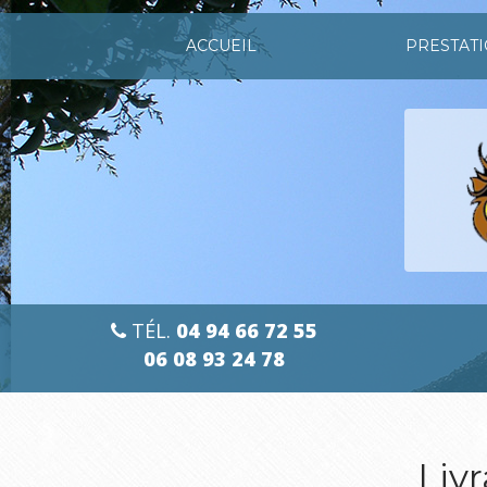
Aller
au
ACCUEIL
PRESTAT
contenu
principal
TÉL.
04 94 66 72 55
06 08 93 24 78
Liv