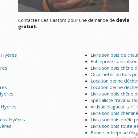
Contactez Les Castors pour une demande de
devis
gratuit.
r Hyères
Livraison bois de chau
Entreprise spécialisée 
ères
Livraison bois chêne 
Où acheter du bois po
Location benne déchet
ères
Location benne déchet
Hyères
Livraison bois chêne 
Spécialiste travaux tai
r Hyères
Artisan élagueur tarif
Livraison bois chemin
ereux Hyères
Livraison bois poêle p
Hyères
Livraison bois toute e
Bonne entreprise éla