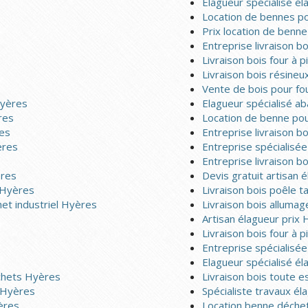
Elagueur spécialisé é
Location de bennes p
s
Prix location de benn
Entreprise livraison b
Livraison bois four à p
Livraison bois résineu
Vente de bois pour fo
Hyères
Elagueur spécialisé a
res
Location de benne pou
res
Entreprise livraison b
ères
Entreprise spécialisé
Entreprise livraison b
ères
Devis gratuit artisan
n Hyères
Livraison bois poêle t
het industriel Hyères
Livraison bois allumag
Artisan élagueur prix
Livraison bois four à 
Entreprise spécialisé
Elagueur spécialisé é
chets Hyères
Livraison bois toute 
r Hyères
Spécialiste travaux é
ères
Location benne déchet 