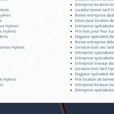
Entreprise livraison 
yères
Location benne tarif 
Hyères
Bonne entreprise aba
s
Devis pour location 
reux Hyères
Entreprise spécialisé
ls Hyères
Prix bois pour four à 
yères
Elagueur spécialisé é
Bonne entreprise déb
ngereux Hyères
Livraison bois sec tar
Entreprise spécialisé
Entreprise spécialisé
Entreprise travaux a
Livraison bois tarif H
Elagueur spécialisé 
lle Hyères
Prix location de benn
es
Entreprise livraison b
Entreprise spécialisé