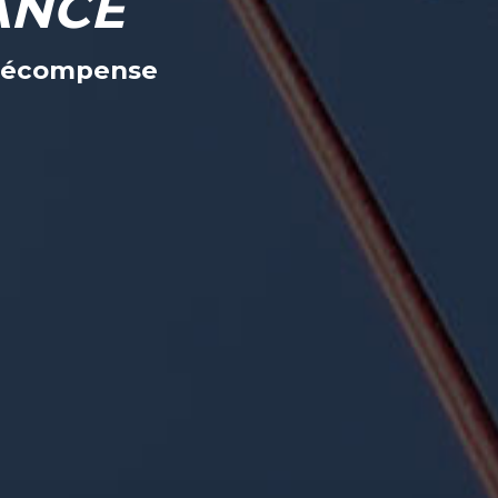
ANCE
n récompense