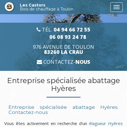
Aller
Les Castors
Togg
au
Bois de chauffage à Toulon
navi
contenu
principal
TÉL.
04 94 66 72 55
06 08 93 24 78
976 AVENUE DE TOULON
83260 LA CRAU
CONTACTEZ-
NOUS
Entreprise spécialisée abattage
Hyères
Entreprise spécialisée abattage Hyères.
Contactez-nous
Vous êtes activement en recherche d'un
élagueur Hyères