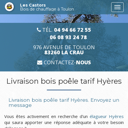
Aller
Les Castors
Togg
au
Bois de chauffage à Toulon
navi
contenu
principal
TÉL.
04 94 66 72 55
06 08 93 24 78
976 AVENUE DE TOULON
83260 LA CRAU
CONTACTEZ-
NOUS
Livraison bois poêle tarif Hyères
Livraison bois poêle tarif Hyères.
Envoyez un
message
Vous êtes activement en recherche d'un
élagueur Hyères
qui saura apporter une réponse adéquate à votre besoin