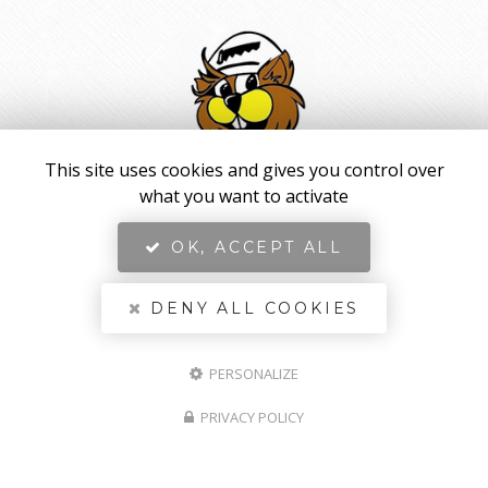
This site uses cookies and gives you control over
LES CASTORS
what you want to activate
Entreprise de bois de chauffage et
aménagements extérieurs à Toulon
OK, ACCEPT ALL
Adresse
976 avenue de Toulon
83260 LA CRAU
DENY ALL COOKIES
Tél. :
04 94 66 72 55
06 08 93 24 78
PERSONALIZE
PRIVACY POLICY