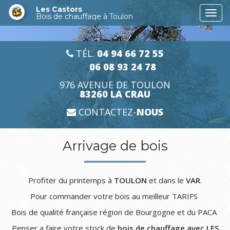
Aller
Les Castors
Togg
au
Bois de chauffage à Toulon
navi
contenu
principal
TÉL.
04 94 66 72 55
06 08 93 24 78
976 AVENUE DE TOULON
83260 LA CRAU
CONTACTEZ-
NOUS
Arrivage de bois
Profiter du printemps à
TOULON
et dans le
VAR
.
Pour commander votre bois au meilleur TARIFS
Bois de qualité française région de Bourgogne et du PACA
Penser a faire votre stock de
bois de chauffage avec LES