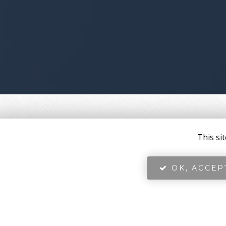
This si
OK, ACCEP