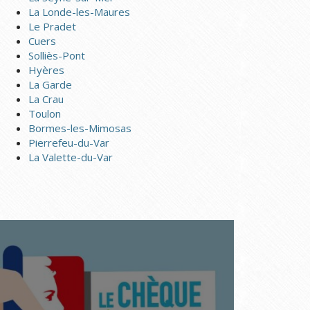
La Londe-les-Maures
Le Pradet
Cuers
Solliès-Pont
Hyères
La Garde
La Crau
Toulon
Bormes-les-Mimosas
Pierrefeu-du-Var
La Valette-du-Var