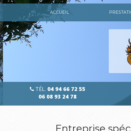
Aller
au
ACCUEIL
PRESTAT
contenu
principal
TÉL.
04 94 66 72 55
06 08 93 24 78
Entreprise spéc