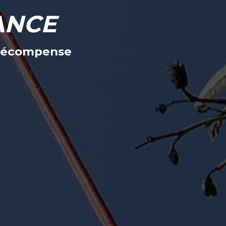
ANCE
n récompense