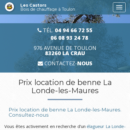
Aller
Les Castors
Togg
au
Bois de chauffage à Toulon
navi
contenu
principal
TÉL.
04 94 66 72 55
06 08 93 24 78
976 AVENUE DE TOULON
83260 LA CRAU
CONTACTEZ-
NOUS
Prix location de benne La
Londe-les-Maures
Prix location de benne La Londe-les-Maures.
Consultez-nous
Vous êtes activement en recherche d'un
élagueur La Londe-