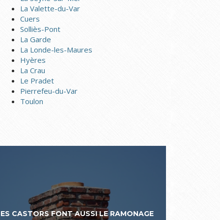
La Valette-du-Var
Cuers
Solliès-Pont
La Garde
La Londe-les-Maures
Hyères
La Crau
Le Pradet
Pierrefeu-du-Var
Toulon
LES CASTORS FONT AUSSI LE RAMONAGE