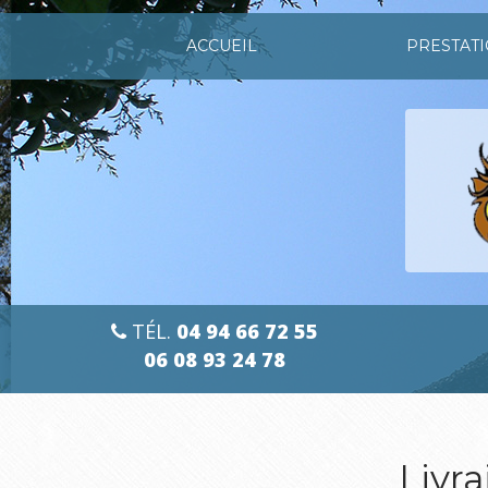
Aller
au
ACCUEIL
PRESTAT
contenu
principal
TÉL.
04 94 66 72 55
06 08 93 24 78
Livra