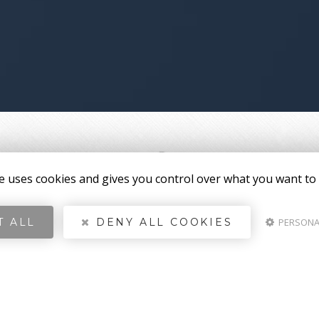
te uses cookies and gives you control over what you want to 
T ALL
DENY ALL COOKIES
PERSONA
LES CASTORS
Entreprise de bois de chauffage et
aménagements extérieurs à Toulon
Adresse
976 avenue de Toulon
83260 LA CRAU