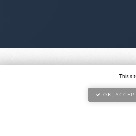
This si
OK, ACCEP