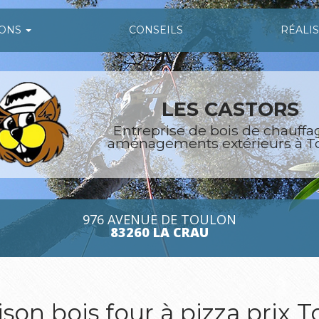
IONS
CONSEILS
RÉALI
LES CASTORS
Entreprise de bois de chauffa
aménagements extérieurs à T
976 AVENUE DE TOULON
83260 LA CRAU
ison bois four à pizza prix 