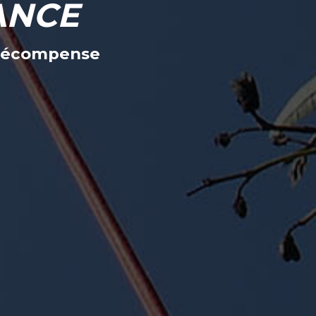
ANCE
n récompense