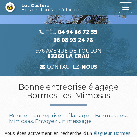
Aller
Les Castors
Togg
au
Bois de chauffage à Toulon
navi
contenu
principal
TÉL.
04 94 66 72 55
06 08 93 24 78
976 AVENUE DE TOULON
83260 LA CRAU
CONTACTEZ-
NOUS
Bonne entreprise élagage
Bormes-les-Mimosas
Bonne entreprise élagage Bormes-les-
Mimosas.
Envoyez un message
Vous êtes activement en recherche d'un
élagueur Bormes-