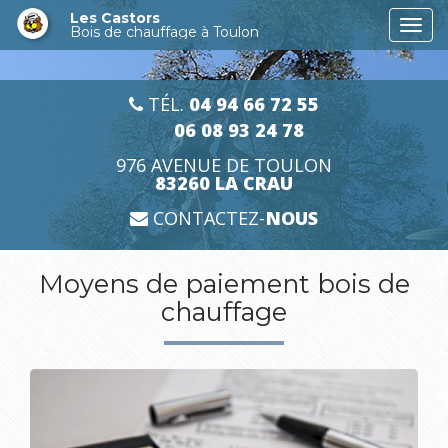
Aller
Les Castors
Togg
au
Bois de chauffage à Toulon
navi
contenu
principal
TÉL.
04 94 66 72 55
06 08 93 24 78
976 AVENUE DE TOULON
83260 LA CRAU
CONTACTEZ-
NOUS
Moyens de paiement bois de
chauffage