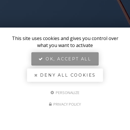
This site uses cookies and gives you control over
what you want to activate
OK, ACCEPT ALL
DENY ALL COOKIES
PERSONALIZE
LES CASTORS
Entreprise de bois de chauffage et
PRIVACY POLICY
aménagements extérieurs à Toulon
Adresse
976 avenue de Toulon
83260 LA CRAU