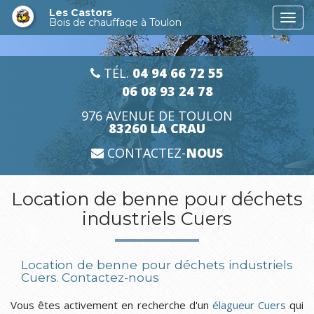
Aller
Les Castors
Togg
au
Bois de chauffage à Toulon
navi
contenu
principal
TÉL.
04 94 66 72 55
06 08 93 24 78
976 AVENUE DE TOULON
83260 LA CRAU
CONTACTEZ-
NOUS
Location de benne pour déchets
industriels Cuers
Location de benne pour déchets industriels
Cuers.
Contactez-nous
Vous êtes activement en recherche d'un
élagueur Cuers
qui