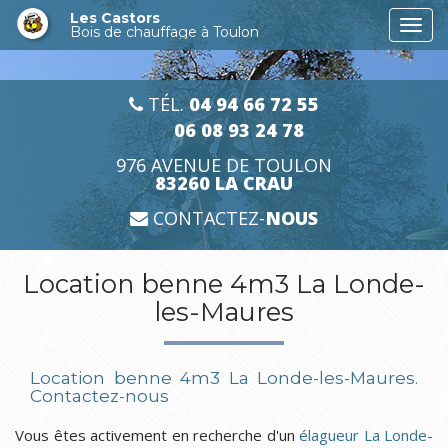
Aller
Les Castors
Togg
au
Bois de chauffage à Toulon
navi
contenu
principal
TÉL.
04 94 66 72 55
06 08 93 24 78
976 AVENUE DE TOULON
83260 LA CRAU
CONTACTEZ-
NOUS
Location benne 4m3 La Londe-
les-Maures
Location benne 4m3 La Londe-les-Maures.
Contactez-nous
Vous êtes activement en recherche d'un
élagueur La Londe-