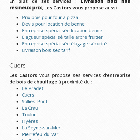
En plus de ses services :
Livraison bois non
résineux prix
, Les Castors vous propose aussi
Prix bois pour four à pizza
Devis pour location de benne
Entreprise spécialisée location benne
Elagueur spécialisé taille arbre fruitier
Entreprise spécialisée élagage sécurité
Livraison bois sec tarif
Cuers
Les Castors
vous propose ses services d'
entreprise
de bois de chauffage
à proximité de :
Le Pradet
Cuers
Solliès-Pont
La Crau
Toulon
Hyères
La Seyne-sur-Mer
Pierrefeu-du-Var