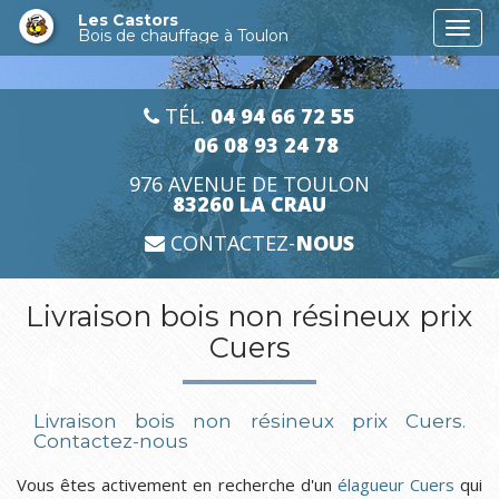
Aller
Les Castors
Togg
au
Bois de chauffage à Toulon
navi
contenu
principal
TÉL.
04 94 66 72 55
06 08 93 24 78
976 AVENUE DE TOULON
83260 LA CRAU
CONTACTEZ-
NOUS
Livraison bois non résineux prix
Cuers
Livraison bois non résineux prix Cuers.
Contactez-nous
Vous êtes activement en recherche d'un
élagueur Cuers
qui