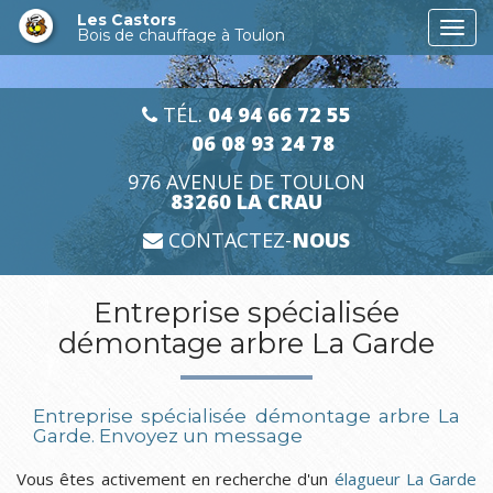
Aller
Les Castors
Togg
au
Bois de chauffage à Toulon
navi
contenu
principal
TÉL.
04 94 66 72 55
06 08 93 24 78
976 AVENUE DE TOULON
83260 LA CRAU
CONTACTEZ-
NOUS
Entreprise spécialisée
démontage arbre La Garde
Entreprise spécialisée démontage arbre La
Garde.
Envoyez un message
Vous êtes activement en recherche d'un
élagueur La Garde