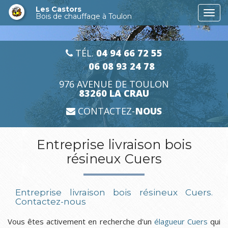
Aller
Les Castors
Togg
au
Bois de chauffage à Toulon
navi
contenu
principal
TÉL.
04 94 66 72 55
06 08 93 24 78
976 AVENUE DE TOULON
83260 LA CRAU
CONTACTEZ-
NOUS
Entreprise livraison bois
résineux Cuers
Entreprise livraison bois résineux Cuers.
Contactez-nous
Vous êtes activement en recherche d'un
élagueur Cuers
qui